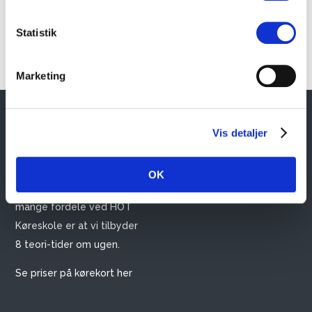
Statistik
Marketing
HOT KØRESKOLE
GENVEJE
Vis detaljer
HOT Køreskole ligger i
Tilmelding
Vejle og har mere end 20
OK
Priser
års erfaring. En af de
Teori
mange fordele ved HOT
Køreskole er at vi tilbyder
8 teori-tider om ugen.
Se priser på kørekort her