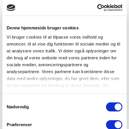
Aften d. 18.05.26
Denne hjemmeside bruger cookies
Til Holdstart/Intro-Aften vil du bl.a. få
Vi bruger cookies til at tilpasse vores indhold og
udleveret en elevmappe med div.
annoncer, til at vise dig funktioner til sociale medier og til
oplysninger, 2 lektionsplaner,
at analysere vores trafik. Vi deler også oplysninger om
ansøgningsskema m.m. Derefter vælger vi
din brug af vores website med vores partnere inden for
ét af de 6 faste hold der passer dig bedst
sociale medier, annonceringspartnere og
og undersøger ud fra undervisningsplanen,
analysepartnere. Vores partnere kan kombinere disse
hvilken dato holdet igen starter forfra, med
data med andre oplysninger, du har givet dem, eller som
nye elever til den 1. lektion. (Se de 6
de har indsamlet fra din brug af deres tjenester. Du
ugentlige åbningstider i teorilokalet under
samtykker til vores cookies, hvis du fortsætter med at
fanen:
teori.
) Derefter følger du blot
anvende vores hjemmeside.
Samtykkevalg
holdet fra start til slut i teorilokalet;- samme
Nødvendig
tid og ugedag gennem det det næste
kvartal.
Præferencer