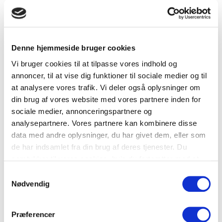
Aften d. 17.11.25
Denne hjemmeside bruger cookies
Til Holdstart/Intro-Aften vil du bl.a. få
Vi bruger cookies til at tilpasse vores indhold og
udleveret en elevmappe med div.
annoncer, til at vise dig funktioner til sociale medier og til
oplysninger, 2 lektionsplaner,
at analysere vores trafik. Vi deler også oplysninger om
ansøgningsskema m.m. Derefter vælger vi
din brug af vores website med vores partnere inden for
ét af de 6 faste hold der passer dig bedst
sociale medier, annonceringspartnere og
og undersøger ud fra undervisningsplanen,
analysepartnere. Vores partnere kan kombinere disse
hvilken dato holdet igen starter forfra, med
data med andre oplysninger, du har givet dem, eller som
nye elever til den 1. lektion. (Se de 6
de har indsamlet fra din brug af deres tjenester. Du
ugentlige åbningstider i teorilokalet under
samtykker til vores cookies, hvis du fortsætter med at
fanen:
teori.
) Derefter følger du blot
anvende vores hjemmeside.
Samtykkevalg
holdet fra start til slut i teorilokalet;- samme
Nødvendig
tid og ugedag gennem det det næste
kvartal.
Præferencer