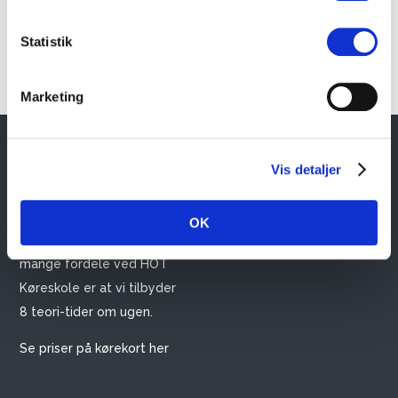
Statistik
Marketing
HOT KØRESKOLE
GENVEJE
Vis detaljer
HOT Køreskole ligger i
Tilmelding
Vejle og har mere end 20
OK
Priser
års erfaring. En af de
Teori
mange fordele ved HOT
Køreskole er at vi tilbyder
8 teori-tider om ugen.
Se priser på kørekort her